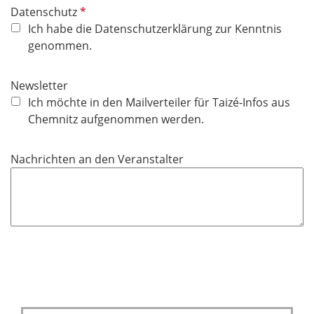
P
Datenschutz
f
Ich habe die Datenschutzerklärung zur Kenntnis
l
genommen.
i
c
Newsletter
h
Ich möchte in den Mailverteiler für Taizé-Infos aus
t
Chemnitz aufgenommen werden.
f
e
Nachrichten an den Veranstalter
l
d