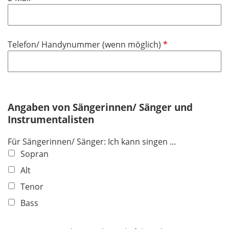
f
l
i
P
Telefon/ Handynummer (wenn möglich)
c
f
h
l
t
i
f
c
e
h
Angaben von Sängerinnen/ Sänger und
l
t
Instrumentalisten
d
f
Für Sängerinnen/ Sänger: Ich kann singen ...
e
Sopran
l
d
Alt
Tenor
Bass