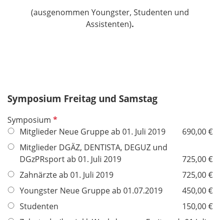
(ausgenommen Youngster, Studenten und
Assistenten)
.
Symposium Freitag und Samstag
P
Symposium
f
Mitglieder Neue Gruppe ab 01. Juli 2019
690,00 €
l
Mitglieder DGÄZ, DENTISTA, DEGUZ und
i
DGzPRsport ab 01. Juli 2019
725,00 €
c
Zahnärzte ab 01. Juli 2019
725,00 €
h
t
Youngster Neue Gruppe ab 01.07.2019
450,00 €
f
Studenten
150,00 €
e