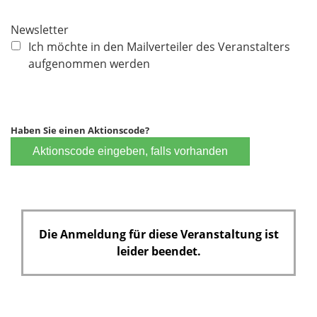
i
c
Newsletter
h
Ich möchte in den Mailverteiler des Veranstalters
t
aufgenommen werden
f
e
l
d
Haben Sie einen Aktionscode?
Aktionscode eingeben, falls vorhanden
Die Anmeldung für diese Veranstaltung ist
leider beendet.