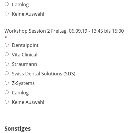
Camlog
l
d
Keine Auswahl
P
Workshop Session 2 Freitag, 06.09.19 - 13:45 bis 15:00
f
l
Dentalpoint
i
Vita Clinical
c
Straumann
h
t
Swiss Dental Solutions (SDS)
f
Z-Systems
e
Camlog
l
d
Keine Auswahl
Sonstiges