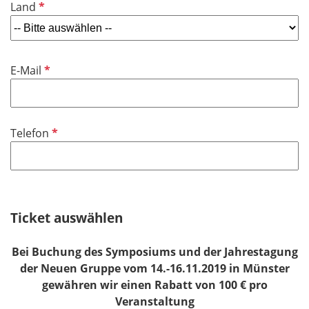
P
Land
c
e
f
h
l
l
t
d
i
f
P
E-Mail
c
e
f
h
l
l
t
d
i
f
P
Telefon
c
e
f
h
l
l
t
d
i
f
c
e
h
Ticket auswählen
l
t
d
f
Bei Buchung des Symposiums und der Jahrestagung
e
der Neuen Gruppe vom 14.-16.11.2019 in Münster
l
gewähren wir einen Rabatt von 100 € pro
d
Veranstaltung