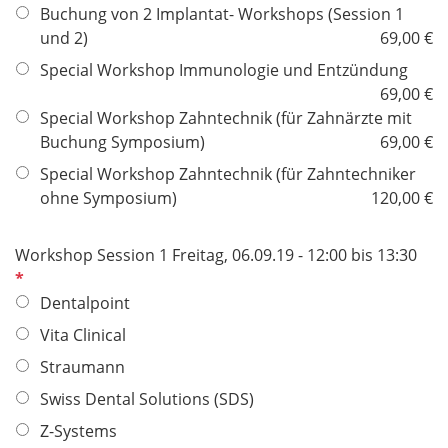
Buchung von 2 Implantat- Workshops (Session 1
und 2)
69,00 €
Special Workshop Immunologie und Entzündung
69,00 €
Special Workshop Zahntechnik (für Zahnärzte mit
Buchung Symposium)
69,00 €
Special Workshop Zahntechnik (für Zahntechniker
ohne Symposium)
120,00 €
P
Workshop Session 1 Freitag, 06.09.19 - 12:00 bis 13:30
f
l
Dentalpoint
i
Vita Clinical
c
Straumann
h
t
Swiss Dental Solutions (SDS)
f
Z-Systems
e