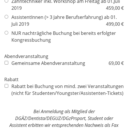
Zahntechniker inkl. Workshop am Freitag ab 01.Juli
l
2019
459,00 €
d
AssistentInnen (> 3 Jahre Berufserfahrung) ab 01.
Juli 2019
499,00 €
NUR nachträgliche Buchung bei bereits erfolgter
Kongressbuchung
Abendveranstaltung
Gemeinsame Abendveranstaltung
69,00 €
Rabatt
Rabatt bei Buchung von mind. zwei Veranstaltungen
(nicht für Studenten/Youngster/Assistenten-Tickets)
Bei Anmeldung als Mitglied der
DGÄZ/Dentista/DEGUZ/DGzPrsport, Student oder
Assistent erbitten wir entsprechenden Nachweis als Fax