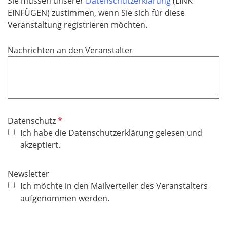
Sie müssen unserer
Datenschutzerklärung
(LINK
c
EINFÜGEN) zustimmen, wenn Sie sich für diese
h
Veranstaltung registrieren möchten.
t
f
Nachrichten an den Veranstalter
e
l
d
P
Datenschutz
f
Ich habe die Datenschutzerklärung gelesen und
l
akzeptiert.
i
c
Newsletter
h
Ich möchte in den Mailverteiler des Veranstalters
t
aufgenommen werden.
f
e