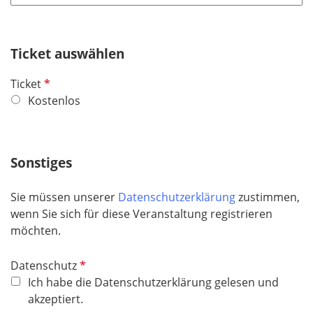
l
d
i
c
h
Ticket auswählen
t
P
Ticket
f
f
Kostenlos
e
l
l
i
d
c
Sonstiges
h
t
Sie müssen unserer
Datenschutzerklärung
zustimmen,
f
wenn Sie sich für diese Veranstaltung registrieren
e
möchten.
l
d
P
Datenschutz
f
Ich habe die Datenschutzerklärung gelesen und
l
akzeptiert.