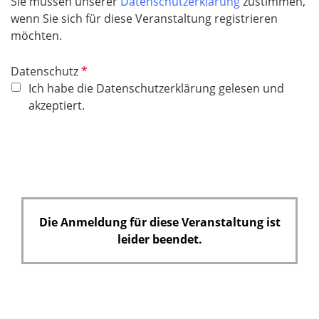
Sie müssen unserer
Datenschutzerklärung
zustimmen,
e
wenn Sie sich für diese Veranstaltung registrieren
l
möchten.
d
P
Datenschutz
f
Ich habe die Datenschutzerklärung gelesen und
l
akzeptiert.
i
c
h
t
f
e
Die Anmeldung für diese Veranstaltung ist
l
leider beendet.
d