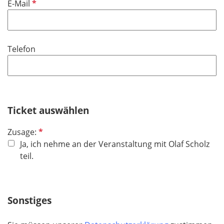
P
E-Mail
c
e
f
h
l
l
t
d
i
f
Telefon
c
e
h
l
t
d
f
e
Ticket auswählen
l
d
P
Zusage:
f
Ja, ich nehme an der Veranstaltung mit Olaf Scholz
l
teil.
i
c
h
Sonstiges
t
f