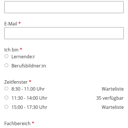
P
E-Mail
f
l
i
P
Ich bin
c
f
Lernende:r
h
l
t
Berufsbildner:in
i
f
c
e
P
Zeitfenster
h
l
f
8:30 - 11.00 Uhr
Warteliste
t
d
l
f
11:30 - 14:00 Uhr
35 verfügbar
i
e
15:00 - 17:30 Uhr
Warteliste
c
l
h
d
t
P
Fachbereich