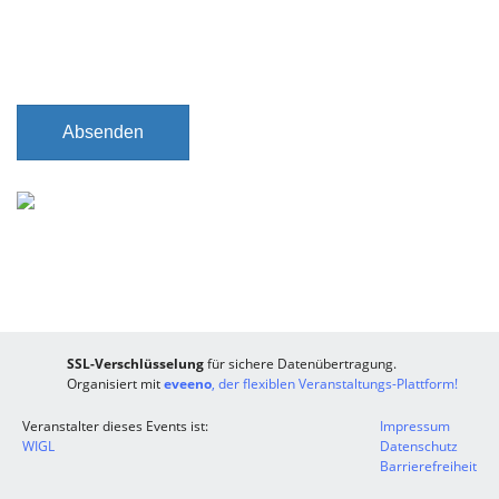
h
t
f
e
l
Absenden
d
SSL-Verschlüsselung
für sichere Datenübertragung.
Organisiert mit
eveeno
, der flexiblen Veranstaltungs-Plattform!
Veranstalter dieses Events ist:
Impressum
WIGL
Datenschutz
Barrierefreiheit