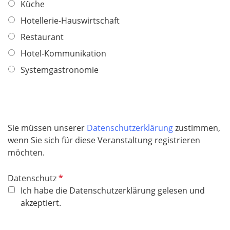
f
f
Küche
e
l
Hotellerie-Hauswirtschaft
l
i
Restaurant
d
c
h
Hotel-Kommunikation
t
Systemgastronomie
f
e
l
d
Sie müssen unserer
Datenschutzerklärung
zustimmen,
wenn Sie sich für diese Veranstaltung registrieren
möchten.
P
Datenschutz
f
Ich habe die Datenschutzerklärung gelesen und
l
akzeptiert.
i
c