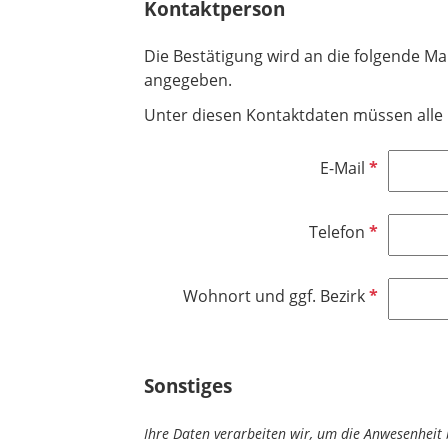
Kontaktperson
Die Bestätigung wird an die folgende M
angegeben.
Unter diesen Kontaktdaten müssen alle 
P
E-Mail
f
l
P
Telefon
i
f
c
l
h
P
Wohnort und ggf. Bezirk
i
t
f
c
f
l
h
e
i
t
Sonstiges
l
c
f
d
h
e
Ihre Daten verarbeiten wir, um die Anwesenhei
t
l