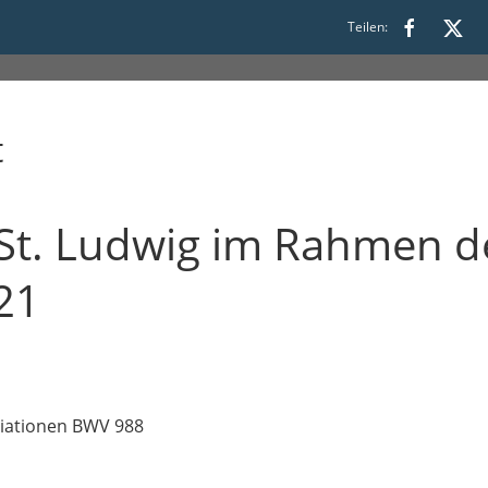
Teilen:
t
 St. Ludwig im Rahmen d
21
riationen BWV 988