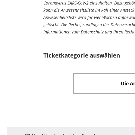
Coronavirus SARS-CoV-2 einzuhalten. Dazu gehört
f
d
kann die Anwesenheitsliste im Fall einer Anstec
e
Anwesenheitsliste wird für vier Wochen aufbewa
l
gelöscht. Die Rechtsgrundlagen der Datenverarbe
d
Informationen zum Datenschutz und Ihren Rechte
Ticketkategorie auswählen
Die A