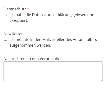
d
f
P
Datenschutz
e
f
Ich habe die Datenschutzerklärung gelesen und
l
l
akzeptiert.
d
i
c
Newsletter
h
Ich möchte in den Mailverteiler des Veranstalters
t
aufgenommen werden.
f
e
Nachrichten an den Veranstalter
l
d