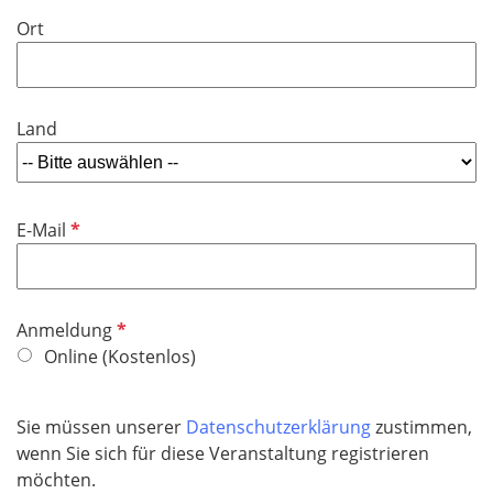
Ort
Land
P
E-Mail
f
l
i
P
Anmeldung
c
f
Online (Kostenlos)
h
l
t
i
f
Sie müssen unserer
Datenschutzerklärung
zustimmen,
c
e
wenn Sie sich für diese Veranstaltung registrieren
h
l
möchten.
t