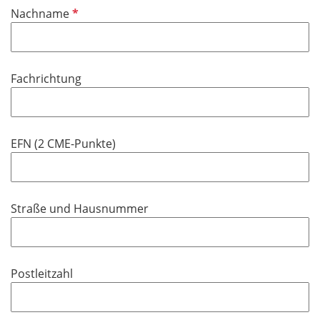
P
Nachname
c
f
h
l
t
i
f
Fachrichtung
c
e
h
l
t
d
f
EFN (2 CME-Punkte)
e
l
d
Straße und Hausnummer
Postleitzahl