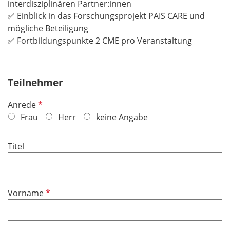
interdisziplinären Partner:innen
✅ Einblick in das Forschungsprojekt PAIS CARE und
mögliche Beteiligung
✅ Fortbildungspunkte 2 CME pro Veranstaltung
Teilnehmer
P
Anrede
f
Frau
Herr
keine Angabe
l
i
Titel
c
h
t
f
P
Vorname
e
f
l
l
d
i