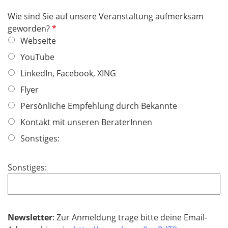
c
Wie sind Sie auf unsere Veranstaltung aufmerksam
h
P
geworden?
t
f
Webseite
f
l
YouTube
e
i
l
LinkedIn, Facebook, XING
c
d
h
Flyer
t
Persönliche Empfehlung durch Bekannte
f
Kontakt mit unseren BeraterInnen
e
l
Sonstiges:
d
Sonstiges:
Newsletter
: Zur Anmeldung trage bitte deine Email-