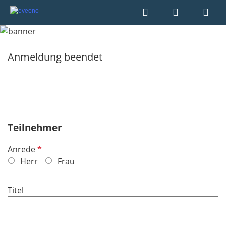
Anmeldung beendet
Teilnehmer
P
Anrede
f
Herr
Frau
l
i
Titel
c
h
t