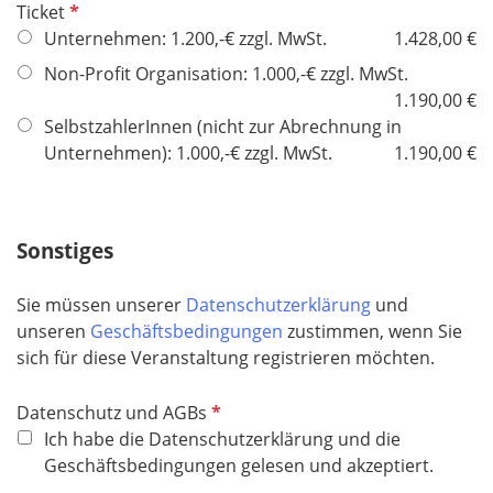
P
Ticket
f
f
Unternehmen: 1.200,-€ zzgl. MwSt.
1.428,00 €
e
l
l
Non-Profit Organisation: 1.000,-€ zzgl. MwSt.
i
d
1.190,00 €
c
SelbstzahlerInnen (nicht zur Abrechnung in
h
Unternehmen): 1.000,-€ zzgl. MwSt.
1.190,00 €
t
f
e
Sonstiges
l
d
Sie müssen unserer
Datenschutzerklärung
und
unseren
Geschäftsbedingungen
zustimmen, wenn Sie
sich für diese Veranstaltung registrieren möchten.
P
Datenschutz und AGBs
f
Ich habe die Datenschutzerklärung und die
l
Geschäftsbedingungen gelesen und akzeptiert.
i