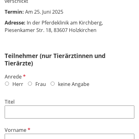
verschickt
Termin:
Am 25. Juni 2025
Adresse:
In der Pferdeklinik am Kirchberg,
Piesenkamer Str. 18, 83607 Holzkirchen
Teilnehmer (nur Tierärztinnen und
Tierärzte)
P
Anrede
f
Herr
Frau
keine Angabe
l
i
Titel
c
h
t
f
P
Vorname
e
f