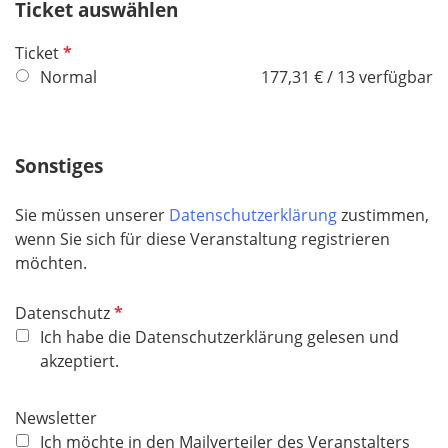
Ticket auswählen
l
d
P
Ticket
f
Normal
177,31 € / 13 verfügbar
l
i
c
Sonstiges
h
t
Sie müssen unserer
Datenschutzerklärung
zustimmen,
f
wenn Sie sich für diese Veranstaltung registrieren
e
möchten.
l
d
P
Datenschutz
f
Ich habe die Datenschutzerklärung gelesen und
l
akzeptiert.
i
c
Newsletter
h
Ich möchte in den Mailverteiler des Veranstalters