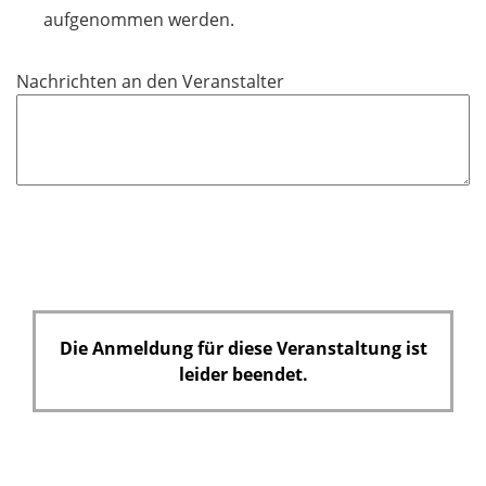
t
aufgenommen werden.
f
e
Nachrichten an den Veranstalter
l
d
Die Anmeldung für diese Veranstaltung ist
leider beendet.