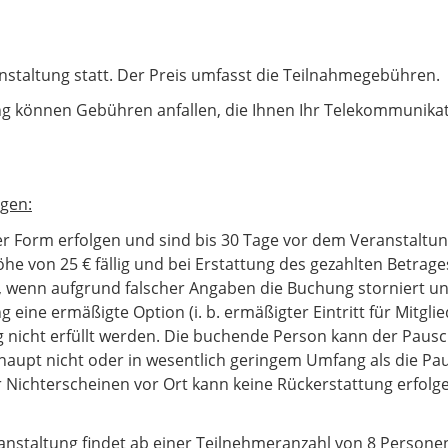
anstaltung statt. Der Preis umfasst die Teilnahmegebühren.
ng können Gebühren anfallen, die Ihnen Ihr Telekommunika
gen:
er Form erfolgen und sind bis 30 Tage vor dem Veranstaltu
he von 25 € fällig und bei Erstattung des gezahlten Betrage
g, wenn aufgrund falscher Angaben die Buchung storniert un
ine ermäßigte Option (i. b. ermäßigter Eintritt für Mitgli
 nicht erfüllt werden. Die buchende Person kann der Paus
aupt nicht oder in wesentlich geringem Umfang als die Paus
ichterscheinen vor Ort kann keine Rückerstattung erfolge
ranstaltung findet ab einer Teilnehmeranzahl von 8 Personen