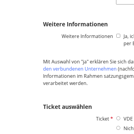
t
l
f
c
f
d
l
h
e
i
t
Weitere Informationen
l
c
f
d
h
e
Weitere Informationen
Ja, 
t
l
per 
f
d
e
Mit Auswahl von "ja" erklären Sie sich
l
den verbundenen Unternehmen
(nachfo
d
Informationen im Rahmen satzungsgemäße
verarbeitet werden.
Ticket auswählen
P
Ticket
VDE 
f
Nich
l