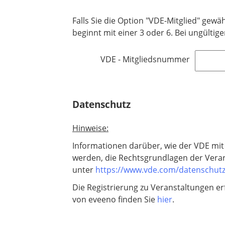
i
Falls Sie die Option "VDE-Mitglied" gewä
c
beginnt mit einer 3 oder 6. Bei ungülti
h
t
f
VDE - Mitgliedsnummer
e
l
d
Datenschutz
Hinweise:
Informationen darüber, wie der VDE mi
werden, die Rechtsgrundlagen der Verar
unter
https://www.vde.com/datenschut
Die Registrierung zu Veranstaltungen erf
von eveeno finden Sie
hier
.