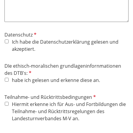
P
Datenschutz
f
Ich habe die Datenschutzerklärung gelesen und
l
akzeptiert.
i
c
DIe ethisch-moralischen grundlageninfornmationen
h
P
des DTB's:
t
f
habe ich gelesen und erkenne diese an.
f
l
e
i
P
Teilnahme- und Rücktrittsbedingungen
l
c
f
Hiermit erkenne ich für Aus- und Fortbildungen die
d
h
l
Teilnahme- und Rücktrittsregelungen des
t
i
Landesturnverbandes M-V an.
f
c
e
h