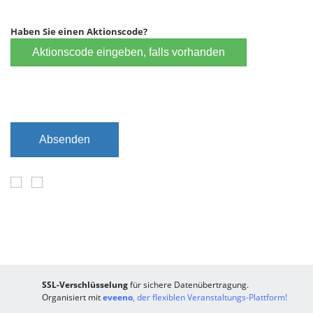
l
t
d
f
Haben Sie einen Aktionscode?
e
Aktionscode eingeben, falls vorhanden
l
d
Absenden
SSL-Verschlüsselung
für sichere Datenübertragung.
Organisiert mit
eveeno
, der flexiblen Veranstaltungs-Plattform!