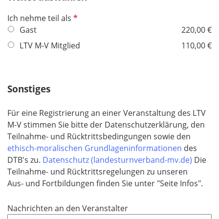
t
d
P
Ich nehme teil als
f
f
Gast
220,00 €
e
l
l
LTV M-V Mitglied
110,00 €
i
d
c
h
Sonstiges
t
f
e
Für eine Registrierung an einer Veranstaltung des LTV
l
M-V stimmen Sie bitte der Datenschutzerklärung, den
d
Teilnahme- und Rücktrittsbedingungen sowie den
ethisch-moralischen Grundlageninformationen
des
DTB's zu.
Datenschutz (landesturnverband-mv.de)
Die
Teilnahme- und Rücktrittsregelungen zu unseren
Aus- und Fortbildungen finden Sie unter "Seite Infos".
Nachrichten an den Veranstalter