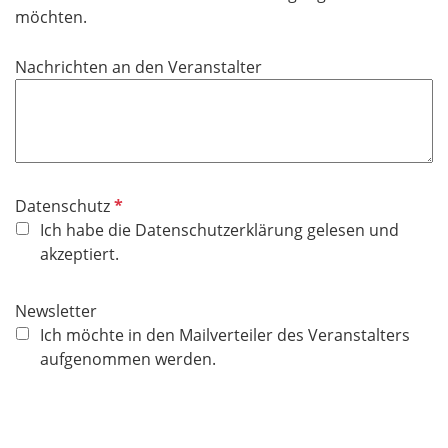
möchten.
Nachrichten an den Veranstalter
P
Datenschutz
f
Ich habe die Datenschutzerklärung gelesen und
l
akzeptiert.
i
c
Newsletter
h
Ich möchte in den Mailverteiler des Veranstalters
t
aufgenommen werden.
f
e
l
d