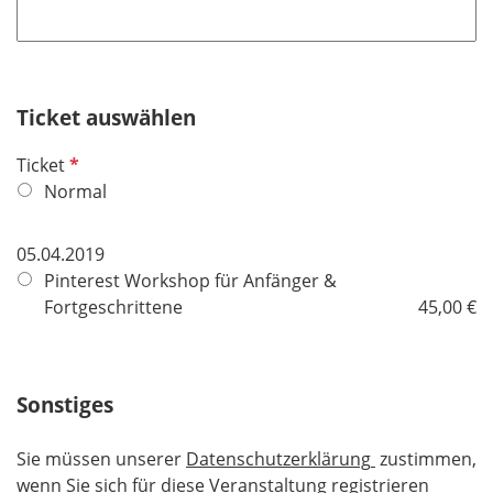
h
t
f
e
Ticket auswählen
l
d
P
Ticket
f
Normal
l
i
05.04.2019
c
Pinterest Workshop für Anfänger &
h
Fortgeschrittene
45,00 €
t
f
e
Sonstiges
l
d
Sie müssen unserer
Datenschutzerklärung
zustimmen,
wenn Sie sich für diese Veranstaltung registrieren