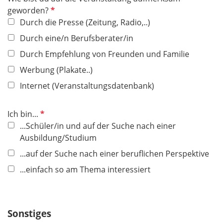
e
P
geworden?
l
f
Durch die Presse (Zeitung, Radio,..)
d
l
Durch eine/n Berufsberater/in
i
Durch Empfehlung von Freunden und Familie
c
h
Werbung (Plakate..)
t
Internet (Veranstaltungsdatenbank)
f
e
P
Ich bin...
l
f
...Schüler/in und auf der Suche nach einer
d
l
Ausbildung/Studium
i
...auf der Suche nach einer beruflichen Perspektive
c
...einfach so am Thema interessiert
h
t
f
e
Sonstiges
l