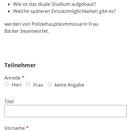
Wie ist das duale Studium aufgebaut?
Welche späteren Einsatzmöglichkeiten gibt es?
werden von Polizeihauptkommissarin Frau
Bäcker beantwortet.
Teilnehmer
P
Anrede
f
Herr
Frau
keine Angabe
l
i
Titel
c
h
t
f
P
Vorname