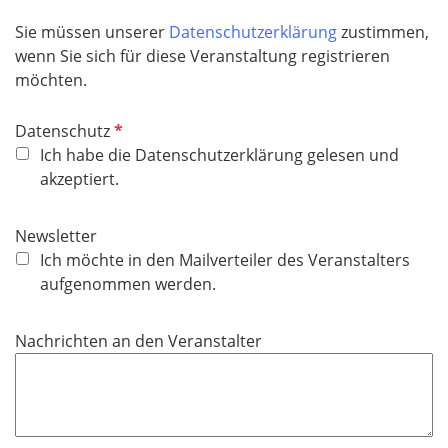
d
Sie müssen unserer
Datenschutzerklärung
zustimmen,
wenn Sie sich für diese Veranstaltung registrieren
möchten.
P
Datenschutz
f
Ich habe die Datenschutzerklärung gelesen und
l
akzeptiert.
i
c
Newsletter
h
Ich möchte in den Mailverteiler des Veranstalters
t
aufgenommen werden.
f
e
Nachrichten an den Veranstalter
l
d