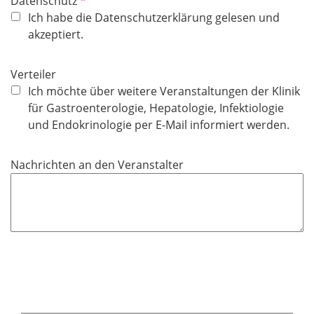
P
Datenschutz
f
Ich habe die Datenschutzerklärung gelesen und
l
akzeptiert.
i
c
Verteiler
h
Ich möchte über weitere Veranstaltungen der Klinik
t
für Gastroenterologie, Hepatologie, Infektiologie
f
und Endokrinologie per E-Mail informiert werden.
e
l
Nachrichten an den Veranstalter
d