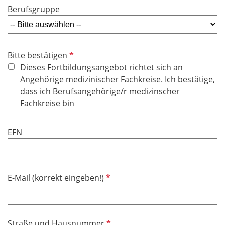
Berufsgruppe
P
Bitte bestätigen
f
Dieses Fortbildungsangebot richtet sich an
l
Angehörige medizinischer Fachkreise. Ich bestätige,
i
dass ich Berufsangehörige/r medizinscher
c
Fachkreise bin
h
t
EFN
f
e
l
d
P
E-Mail (korrekt eingeben!)
f
l
i
P
Straße und Hausnummer