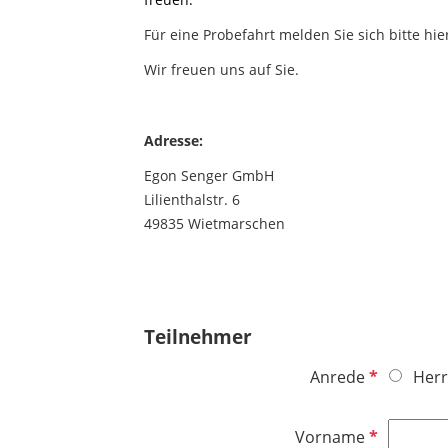
Für eine Probefahrt melden Sie sich bitte hie
Wir freuen uns auf Sie.
Adresse:
Egon Senger GmbH
Lilienthalstr. 6
49835 Wietmarschen
Teilnehmer
P
Anrede
Herr
f
l
P
Vorname