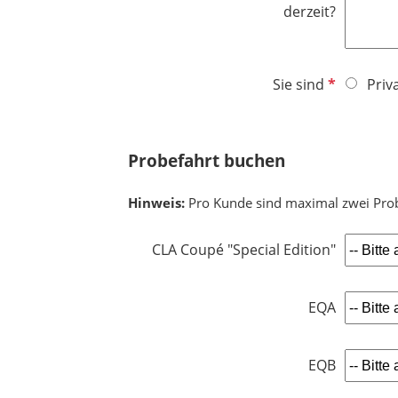
t
l
derzeit?
f
d
e
l
P
Sie sind
Priv
d
f
l
i
Probefahrt buchen
c
h
Hinweis:
Pro Kunde sind maximal zwei Pro
t
f
CLA Coupé "Special Edition"
e
l
d
EQA
EQB