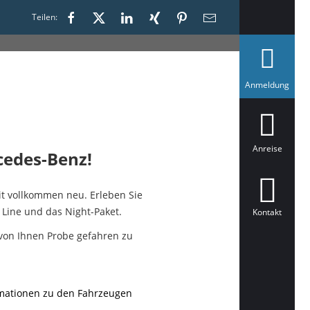
Teilen:
a
Anmeldung
u
s
g
e
w
ä
Anreise
cedes-Benz!
h
l
t
it vollkommen neu. Erleben Sie
Line und das Night-Paket.
Kontakt
von Ihnen Probe gefahren zu
rmationen zu den Fahrzeugen