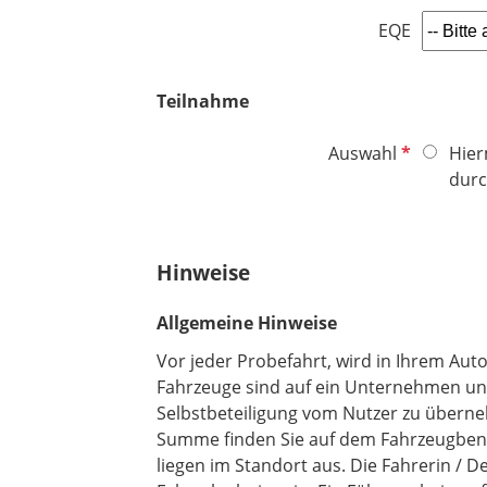
EQE
Teilnahme
P
Auswahl
Hier
f
durc
l
i
c
Hinweise
h
t
Allgemeine Hinweise
f
e
Vor jeder Probefahrt, wird in Ihrem Auto
l
Fahrzeuge sind auf ein Unternehmen uns
d
Selbstbeteiligung vom Nutzer zu überneh
Summe finden Sie auf dem Fahrzeugbenut
liegen im Standort aus. Die Fahrerin / D