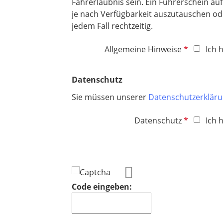
Fahrerlaubnis sein. Ein Führerschein au
je nach Verfügbarkeit auszutauschen ode
jedem Fall rechtzeitig.
P
Allgemeine Hinweise
Ich 
f
l
Datenschutz
i
c
Sie müssen unserer
Datenschutzerklär
h
P
Datenschutz
Ich 
t
f
f
l
e
i
l
c
d
h
Code eingeben:
t
f
e