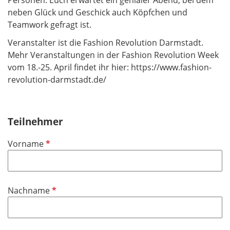
neben Glück und Geschick auch Köpfchen und
Teamwork gefragt ist.
Veranstalter ist die Fashion Revolution Darmstadt.
Mehr Veranstaltungen in der Fashion Revolution Week
vom 18.-25. April findet ihr hier: https://www.fashion-
revolution-darmstadt.de/
Teilnehmer
P
Vorname
f
l
i
P
Nachname
c
f
h
l
t
i
f