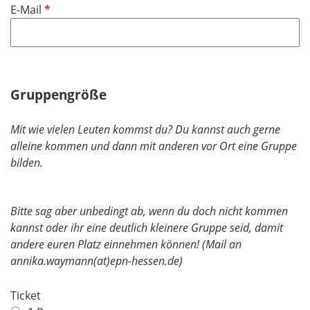
P
E-Mail
c
e
f
h
l
l
t
d
i
f
c
e
h
Gruppengröße
l
t
d
f
Mit wie vielen Leuten kommst du? Du kannst auch gerne
e
alleine kommen und dann mit anderen vor Ort eine Gruppe
l
bilden.
d
Bitte sag aber unbedingt ab, wenn du doch nicht kommen
kannst oder ihr eine deutlich kleinere Gruppe seid, damit
andere euren Platz einnehmen können! (Mail an
annika.waymann(at)epn-hessen.de)
Ticket