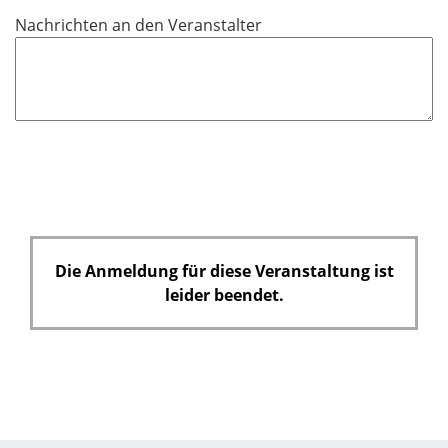
c
Nachrichten an den Veranstalter
h
t
f
e
l
d
Die Anmeldung für diese Veranstaltung ist
leider beendet.