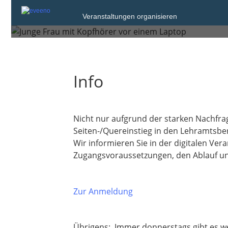
Quereinstieg in
Veranstaltungen organisieren
Info
Nicht nur aufgrund der starken Nachfra
Seiten-/Quereinstieg in den Lehramtsber
Wir informieren Sie in der digitalen Ver
Zugangsvoraussetzungen, den Ablauf un
Zur Anmeldung
Übrigens: Immer donnerstags gibt es we