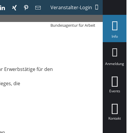
und Hessen
Veranstalter-Login
Bundesagentur für Arbeit
a
Info
u
s
g
e
w
ä
Anmeldung
h
r Erwerbstätige für den
l
t
ieges, die
Events
Kontakt
en.