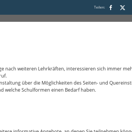
s Lehramt in Rheinland-Pfalz 
Teilen:
ge nach weiteren Lehrkräften, interessieren sich immer meh
uf.
anstaltung über die Möglichkeiten des Seiten- und Quereinst
d welche Schulformen einen Bedarf haben.
itere informative Angebote, an denen Sie teilnehmen könn