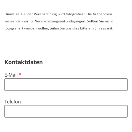
Hinweise: Bei der Veranstaltung wird fotografiert. Die Aufnahmen
verwenden wir für Veranstaltungsankündigungen. Sollten Sie nicht
fotografiert werden wollen, teilen Sie uns dies bitte am Einlass mit.
Kontaktdaten
P
E-Mail
f
l
i
Telefon
c
h
t
f
e