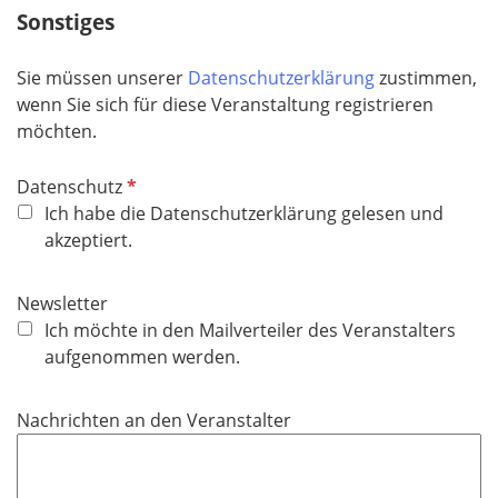
Sonstiges
l
d
Sie müssen unserer
Datenschutzerklärung
zustimmen,
wenn Sie sich für diese Veranstaltung registrieren
möchten.
P
Datenschutz
f
Ich habe die Datenschutzerklärung gelesen und
l
akzeptiert.
i
c
Newsletter
h
Ich möchte in den Mailverteiler des Veranstalters
t
aufgenommen werden.
f
e
Nachrichten an den Veranstalter
l
d