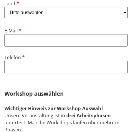
P
Land
c
e
f
h
l
l
t
d
i
f
P
E-Mail
c
e
f
h
l
l
t
d
i
f
P
Telefon
c
e
f
h
l
l
t
d
i
f
c
e
h
Workshop auswählen
l
t
d
f
Wichtiger Hinweis zur Workshop-Auswahl
e
Unsere Veranstaltung ist in
drei Arbeitsphasen
l
unterteilt. Manche Workshops laufen über mehrere
d
Phasen: