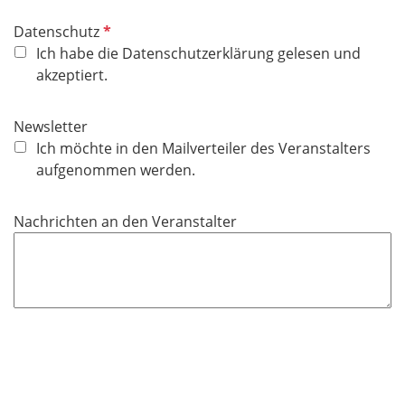
P
Datenschutz
f
Ich habe die Datenschutzerklärung gelesen und
l
akzeptiert.
i
c
Newsletter
h
Ich möchte in den Mailverteiler des Veranstalters
t
aufgenommen werden.
f
e
Nachrichten an den Veranstalter
l
d