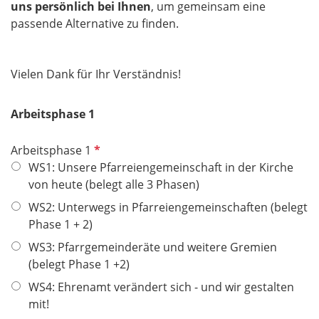
uns persönlich bei Ihnen
, um gemeinsam eine
passende Alternative zu finden.
Vielen Dank für Ihr Verständnis!
Arbeitsphase 1
P
Arbeitsphase 1
f
WS1: Unsere Pfarreiengemeinschaft in der Kirche
l
von heute (belegt alle 3 Phasen)
i
WS2: Unterwegs in Pfarreiengemeinschaften (belegt
c
Phase 1 + 2)
h
WS3: Pfarrgemeinderäte und weitere Gremien
t
(belegt Phase 1 +2)
f
e
WS4: Ehrenamt verändert sich - und wir gestalten
l
mit!