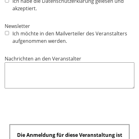
f
Ich habe die Datenschutzerklärung gelesen und
l
akzeptiert.
i
c
Newsletter
h
Ich möchte in den Mailverteiler des Veranstalters
t
aufgenommen werden.
f
e
Nachrichten an den Veranstalter
l
d
Die Anmeldung für diese Veranstaltung ist