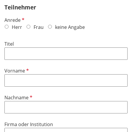
Teilnehmer
P
Anrede
f
Herr
Frau
keine Angabe
l
i
Titel
c
h
t
f
P
Vorname
e
f
l
l
d
i
P
Nachname
c
f
h
l
t
i
f
Firma oder Institution
c
e