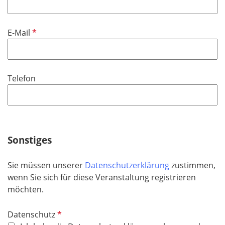
h
l
t
d
f
P
E-Mail
e
f
l
l
d
i
Telefon
c
h
t
f
e
Sonstiges
l
d
Sie müssen unserer
Datenschutzerklärung
zustimmen,
wenn Sie sich für diese Veranstaltung registrieren
möchten.
P
Datenschutz