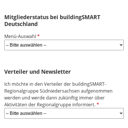
Mitgliederstatus bei buildingSMART
Deutschland
P
Menü-Auswahl
f
l
i
c
h
Verteiler und Newsletter
t
Ich möchte in den Verteiler der buildingSMART-
f
Regionalgruppe Südniedersachsen aufgenommen
e
werden und werde dann zukünftig immer über
l
P
Aktivitäten der Regionalgruppe informiert.
d
f
l
i