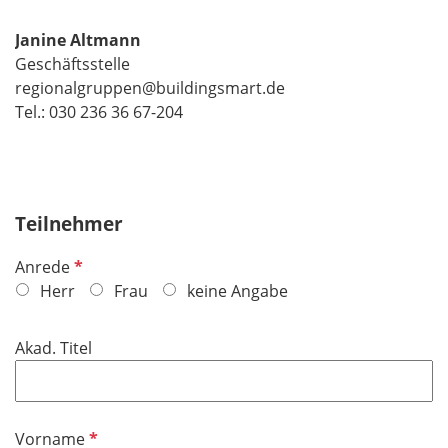
Janine Altmann
Geschäftsstelle
regionalgruppen@buildingsmart.de
Tel.: 030 236 36 67-204
Teilnehmer
P
Anrede
f
Herr
Frau
keine Angabe
l
i
Akad. Titel
c
h
t
f
P
Vorname