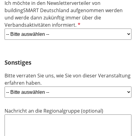
Ich möchte in den Newsletterverteiler von
c
buildingSMART Deutschland aufgenommen werden
h
und werde dann zukünftig immer über die
t
P
Verbandsaktivitäten informiert.
f
f
e
l
l
i
d
c
h
Sonstiges
t
Bitte verraten Sie uns, wie Sie von dieser Veranstaltung
f
erfahren haben.
e
l
d
Nachricht an die Regionalgruppe (optional)