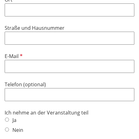
Straße und Hausnummer
P
E-Mail
f
l
i
Telefon (optional)
c
h
t
f
Ich nehme an der Veranstaltung teil
e
Ja
l
Nein
d