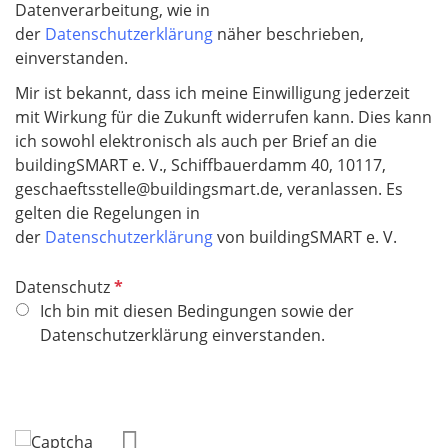
Datenverarbeitung, wie in
der
Datenschutzerklärung
näher beschrieben,
einverstanden.
Mir ist bekannt, dass ich meine Einwilligung jederzeit
mit Wirkung für die Zukunft widerrufen kann. Dies kann
ich sowohl elektronisch als auch per Brief an die
buildingSMART e. V., Schiffbauerdamm 40, 10117,
geschaeftsstelle@buildingsmart.de, veranlassen. Es
gelten die Regelungen in
der
Datenschutzerklärung
von buildingSMART e. V.
P
Datenschutz
f
Ich bin mit diesen Bedingungen sowie der
l
Datenschutzerklärung einverstanden.
i
c
h
t