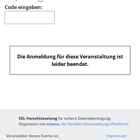
f
Code eingeben:
e
l
d
Die Anmeldung für diese Veranstaltung ist
leider beendet.
SSL-Verschlüsselung
für sichere Datenübertragung.
Organisiert mit
eveeno
, der flexiblen Veranstaltungs-Plattform!
Veranstalter dieses Events ist:
Impressum