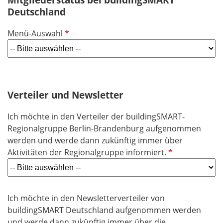
Deutschland
f
e
P
Menü-Auswahl
l
f
d
l
i
c
h
Verteiler und Newsletter
t
Ich möchte in den Verteiler der buildingSMART-
f
Regionalgruppe Berlin-Brandenburg aufgenommen
e
werden und werde dann zukünftig immer über
l
P
Aktivitäten der Regionalgruppe informiert.
d
f
l
i
Ich möchte in den Newsletterverteiler von
c
buildingSMART Deutschland aufgenommen werden
h
und werde dann zukünftig immer über die