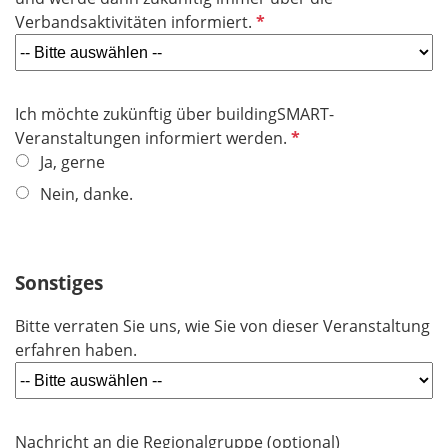
t
P
Verbandsaktivitäten informiert.
f
f
e
l
l
i
d
Ich möchte zukünftig über buildingSMART-
c
P
Veranstaltungen informiert werden.
h
f
Ja, gerne
t
l
f
Nein, danke.
i
e
c
l
h
d
Sonstiges
t
f
Bitte verraten Sie uns, wie Sie von dieser Veranstaltung
e
erfahren haben.
l
d
Nachricht an die Regionalgruppe (optional)