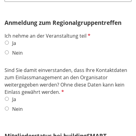
t
f
e
Anmeldung zum Regionalgruppentreffen
l
d
P
Ich nehme an der Veranstaltung teil
f
Ja
l
Nein
i
c
Sind Sie damit einverstanden, dass Ihre Kontaktdaten
h
zum Einlassmanagement an den Organisator
t
weitergegeben werden? Ohne diese Daten kann kein
f
P
Einlass gewährt werden.
e
f
Ja
l
l
d
Nein
i
c
h
Mitgliederstatus bei buildingSMART
t