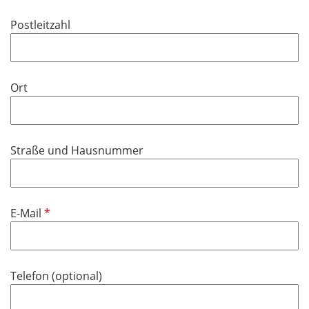
d
f
Postleitzahl
e
l
d
Ort
Straße und Hausnummer
P
E-Mail
f
l
i
Telefon (optional)
c
h