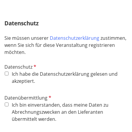
c
e
h
l
t
d
Datenschutz
f
e
Sie müssen unserer
Datenschutzerklärung
zustimmen,
l
wenn Sie sich für diese Veranstaltung registrieren
d
möchten.
P
Datenschutz
f
Ich habe die Datenschutzerklärung gelesen und
l
akzeptiert.
i
c
P
Datenübermittlung
h
f
Ich bin einverstanden, dass meine Daten zu
t
l
Abrechnungszwecken an den Lieferanten
f
i
übermittelt werden.
e
c
l