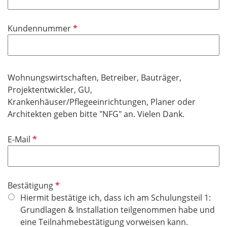
l
t
d
i
f
P
Kundennummer
c
e
f
h
l
l
t
d
i
f
c
Wohnungswirtschaften, Betreiber, Bauträger,
e
h
Projektentwickler, GU,
l
t
Krankenhäuser/Pflegeeinrichtungen, Planer oder
d
f
Architekten geben bitte "NFG" an. Vielen Dank.
e
l
P
E-Mail
d
f
l
i
P
Bestätigung
c
f
Hiermit bestätige ich, dass ich am Schulungsteil 1:
h
l
Grundlagen & Installation teilgenommen habe und
t
i
eine Teilnahmebestätigung vorweisen kann.
f