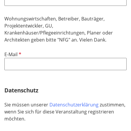
l
t
d
i
f
c
Wohnungswirtschaften, Betreiber, Bauträger,
e
h
Projektentwickler, GU,
l
t
Krankenhäuser/Pflegeeinrichtungen, Planer oder
d
f
Architekten geben bitte "NFG" an. Vielen Dank.
e
l
P
E-Mail
d
f
l
i
c
h
Datenschutz
t
f
Sie müssen unserer
Datenschutzerklärung
zustimmen,
e
wenn Sie sich für diese Veranstaltung registrieren
l
möchten.
d