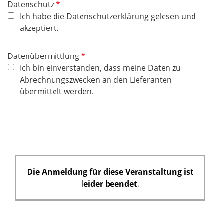
P
Datenschutz
f
Ich habe die Datenschutzerklärung gelesen und
l
akzeptiert.
i
c
P
Datenübermittlung
h
f
Ich bin einverstanden, dass meine Daten zu
t
l
Abrechnungszwecken an den Lieferanten
f
i
übermittelt werden.
e
c
l
h
d
t
f
e
l
Die Anmeldung für diese Veranstaltung ist
d
leider beendet.