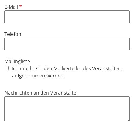
P
E-Mail
f
l
i
Telefon
c
h
t
f
Mailingliste
e
Ich möchte in den Mailverteiler des Veranstalters
l
aufgenommen werden
d
Nachrichten an den Veranstalter