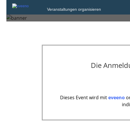
Früherziehung (S
Veranstaltungen organisieren
Die Anmeldun
Dieses Event wird mit
eveeno
or
ind