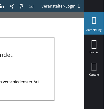
Veranstalter-Login
a
Anmeldung
u
s
g
e
w
ä
Events
ndet.
h
l
t
Kontakt
n verschiedenster Art