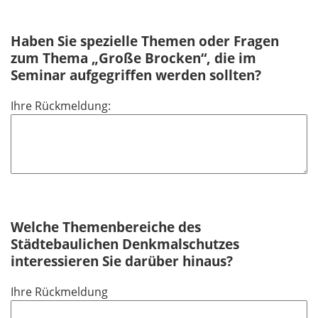
i
f
c
e
h
Haben Sie spezielle Themen oder Fragen
l
t
zum Thema „Große Brocken“, die im
d
f
Seminar aufgegriffen werden sollten?
e
Ihre Rückmeldung:
l
d
Welche Themenbereiche des
Städtebaulichen Denkmalschutzes
interessieren Sie darüber hinaus?
Ihre Rückmeldung