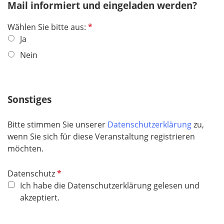
Mail informiert und eingeladen werden?
P
Wählen Sie bitte aus:
f
Ja
l
Nein
i
c
h
Sonstiges
t
f
e
Bitte stimmen Sie unserer
Datenschutzerklärung
zu,
l
wenn Sie sich für diese Veranstaltung registrieren
d
möchten.
P
Datenschutz
f
Ich habe die Datenschutzerklärung gelesen und
l
akzeptiert.
i
c