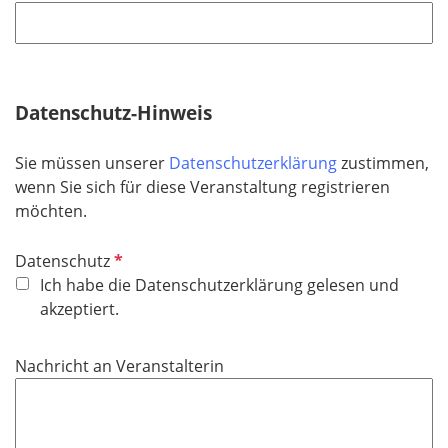
f
l
l
d
i
c
h
Datenschutz-Hinweis
t
f
Sie müssen unserer
Datenschutzerklärung
zustimmen,
e
wenn Sie sich für diese Veranstaltung registrieren
l
möchten.
d
P
Datenschutz
f
Ich habe die Datenschutzerklärung gelesen und
l
akzeptiert.
i
c
Nachricht an Veranstalterin
h
t
f