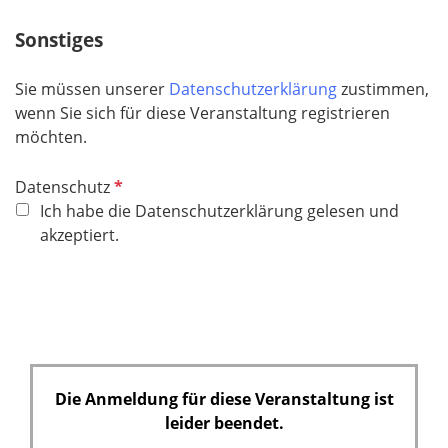
c
Sonstiges
h
t
Sie müssen unserer
Datenschutzerklärung
zustimmen,
f
wenn Sie sich für diese Veranstaltung registrieren
e
möchten.
l
d
P
Datenschutz
f
Ich habe die Datenschutzerklärung gelesen und
l
akzeptiert.
i
c
h
t
f
e
Die Anmeldung für diese Veranstaltung ist
l
leider beendet.
d