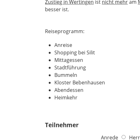
Zustieg in Wertingen
ist
nicht mehr
am
besser ist.
Reiseprogramm:
Anreise
Shopping bei Silit
Mittagessen
Stadtführung
Bummeln
Kloster Bebenhausen
Abendessen
Heimkehr
Teilnehmer
Anrede
Herr