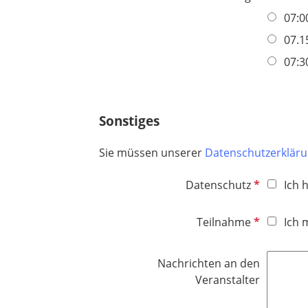
f
07:0
l
07.1
i
c
07:3
h
t
f
Sonstiges
e
l
Sie müssen unserer
Datenschutzerklär
d
P
Datenschutz
Ich 
f
l
P
Teilnahme
Ich 
i
f
c
l
Nachrichten an den
h
i
Veranstalter
t
c
f
h