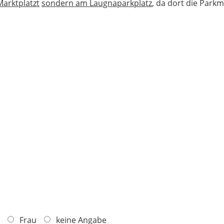
Marktplatzt
sondern am Laugnaparkplatz
, da dort die Parkm
Frau
keine Angabe