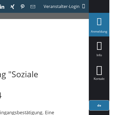
Veranstalter-Login
a
Anmeldung
u
s
g
e
w
ä
Info
h
l
t
g "Soziale
Kontakt
4
de
ingangsbestätigung. Eine