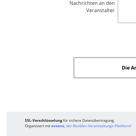
Nachrichten an den
f
h
Veranstalter
e
t
l
f
d
e
l
d
Die A
SSL-Verschlüsselung
für sichere Datenübertragung.
Organisiert mit
eveeno
, der flexiblen Veranstaltungs-Plattform!