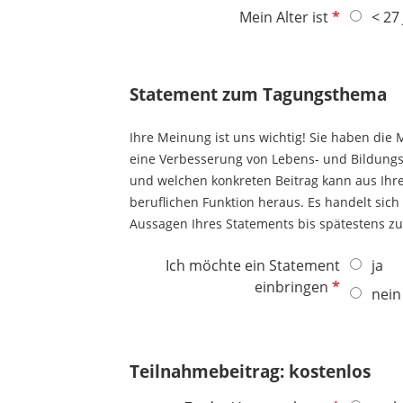
f
d
h
P
Mein Alter ist
< 27
e
t
f
l
f
l
d
e
i
Statement zum Tagungsthema
l
c
d
h
Ihre Meinung ist uns wichtig! Sie haben die
t
eine Verbesserung von Lebens- und Bildungs
f
und welchen konkreten Beitrag kann aus Ihrer
e
beruflichen Funktion heraus. Es handelt sic
l
Aussagen Ihres Statements bis spätestens zu
d
Ich möchte ein Statement
ja
P
einbringen
nein
f
l
i
Teilnahmebeitrag: kostenlos
c
h