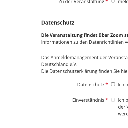
P
Zu der Veranstaltung
meld
t
f
f
l
e
Datenschutz
i
l
c
d
Die Veranstaltung findet über Zoom s
h
Informationen zu den Datenrichtlinien v
t
f
e
Das Anmeldemanagement der Veranstaltun
l
Deutschland e.V.
d
Die Datenschutzerklärung finden Sie hie
P
Datenschutz
Ich 
f
l
P
Einverständnis
Ich 
i
f
der 
c
l
werd
h
i
t
c