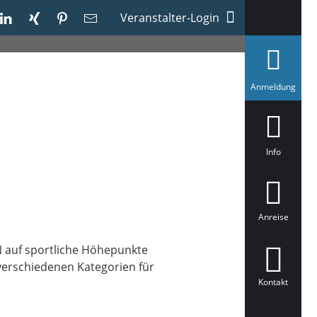
Veranstalter-Login
a
Anmeldung
u
s
g
e
w
ä
Info
h
l
t
Anreise
 auf sportliche Höhepunkte
 verschiedenen Kategorien für
Kontakt