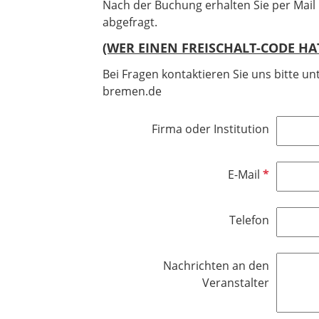
Nach der Buchung erhalten Sie per Mail
abgefragt.
(WER EINEN FREISCHALT-CODE HA
Bei Fragen kontaktieren Sie uns bitte 
bremen.de
Firma oder Institution
P
E-Mail
f
l
Telefon
i
c
h
Nachrichten an den
t
Veranstalter
f
e