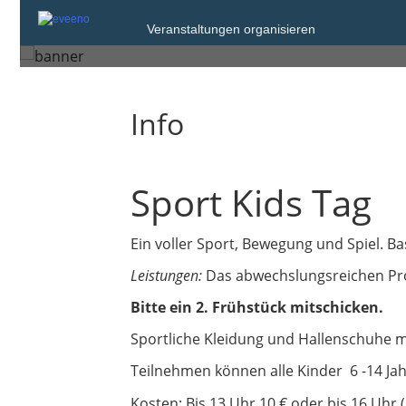
Mittwoch, 22. Nov. 2023
Veranstaltungen organisieren
Coburg
Info
Sport Kids Tag
Ein voller Sport, Bewegung und Spiel. B
Leistungen:
Das abwechslungsreichen Pro
Bitte ein 2. Frühstück mitschicken.
Sportliche Kleidung und Hallenschuhe m
Teilnehmen können alle Kinder 6 -14 Ja
Kosten: Bis 13 Uhr 10 € oder bis 16 Uhr 