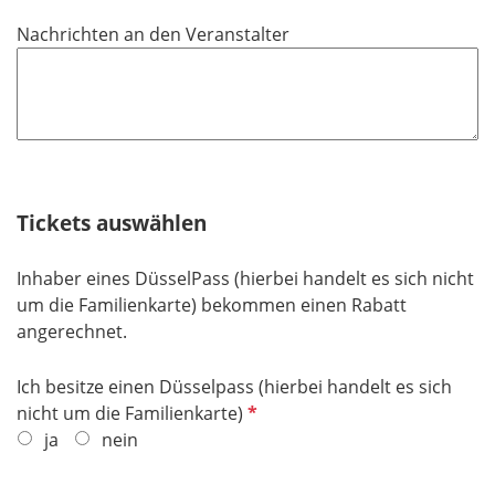
d
c
Nachrichten an den Veranstalter
h
t
f
e
l
d
Tickets auswählen
Inhaber eines DüsselPass (hierbei handelt es sich nicht
um die Familienkarte) bekommen einen Rabatt
angerechnet.
Ich besitze einen Düsselpass (hierbei handelt es sich
P
nicht um die Familienkarte)
f
ja
nein
l
i