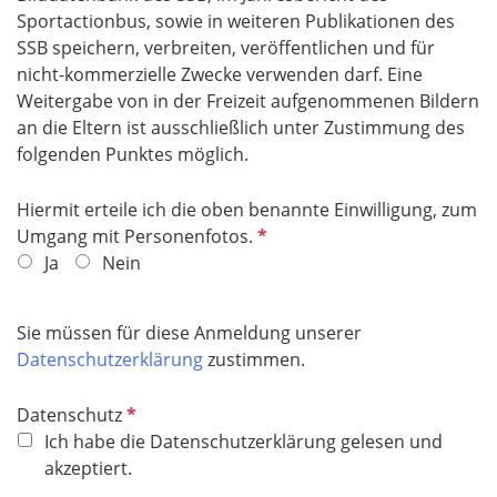
f
Sportactionbus, sowie in weiteren Publikationen des
e
SSB speichern, verbreiten, veröffentlichen und für
l
nicht-kommerzielle Zwecke verwenden darf. Eine
d
Weitergabe von in der Freizeit aufgenommenen Bildern
an die Eltern ist ausschließlich unter Zustimmung des
folgenden Punktes möglich.
Hiermit erteile ich die oben benannte Einwilligung, zum
P
Umgang mit Personenfotos.
f
Ja
Nein
l
i
Sie müssen für diese Anmeldung unserer
c
Datenschutzerklärung
zustimmen.
h
t
P
Datenschutz
f
f
Ich habe die Datenschutzerklärung gelesen und
e
l
akzeptiert.
l
i