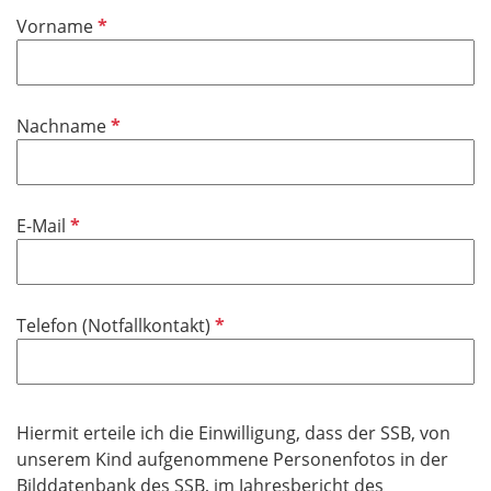
P
Vorname
f
l
i
P
Nachname
c
f
h
l
t
i
f
P
E-Mail
c
e
f
h
l
l
t
d
i
f
P
Telefon (Notfallkontakt)
c
e
f
h
l
l
t
d
i
f
c
Hiermit erteile ich die Einwilligung, dass der SSB, von
e
h
unserem Kind aufgenommene Personenfotos in der
l
t
Bilddatenbank des SSB, im Jahresbericht des
d