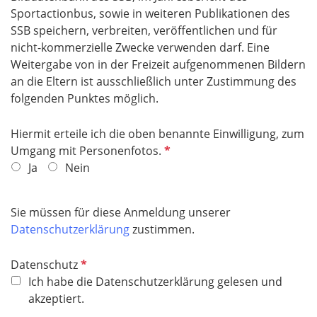
f
Sportactionbus, sowie in weiteren Publikationen des
e
SSB speichern, verbreiten, veröffentlichen und für
l
nicht-kommerzielle Zwecke verwenden darf. Eine
d
Weitergabe von in der Freizeit aufgenommenen Bildern
an die Eltern ist ausschließlich unter Zustimmung des
folgenden Punktes möglich.
Hiermit erteile ich die oben benannte Einwilligung, zum
P
Umgang mit Personenfotos.
f
Ja
Nein
l
i
Sie müssen für diese Anmeldung unserer
c
Datenschutzerklärung
zustimmen.
h
t
P
Datenschutz
f
f
Ich habe die Datenschutzerklärung gelesen und
e
l
akzeptiert.
l
i