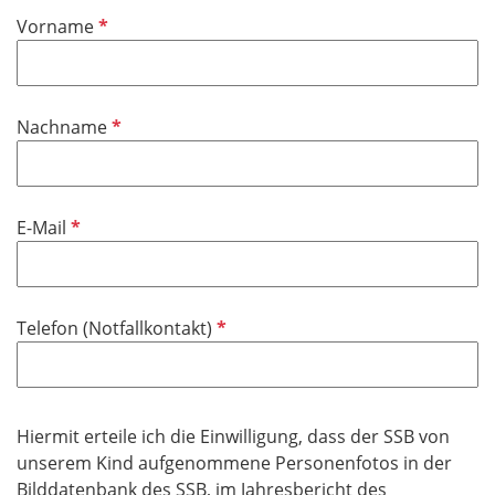
P
Vorname
f
l
i
P
Nachname
c
f
h
l
t
i
f
P
E-Mail
c
e
f
h
l
l
t
d
i
f
P
Telefon (Notfallkontakt)
c
e
f
h
l
l
t
d
i
f
c
Hiermit erteile ich die Einwilligung, dass der SSB von
e
h
unserem Kind aufgenommene Personenfotos in der
l
t
Bilddatenbank des SSB, im Jahresbericht des
d