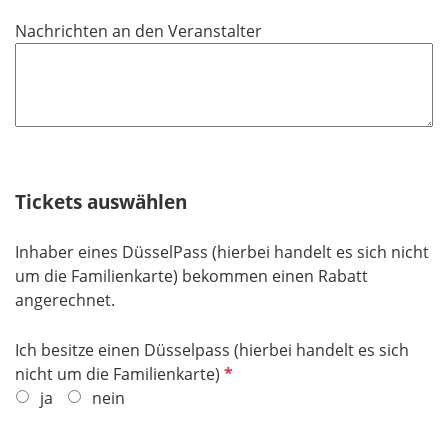
d
c
Nachrichten an den Veranstalter
h
t
f
e
l
d
Tickets auswählen
Inhaber eines DüsselPass (hierbei handelt es sich nicht
um die Familienkarte) bekommen einen Rabatt
angerechnet.
Ich besitze einen Düsselpass (hierbei handelt es sich
P
nicht um die Familienkarte)
f
ja
nein
l
i