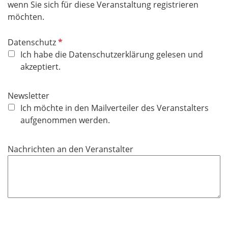
wenn Sie sich für diese Veranstaltung registrieren
möchten.
P
Datenschutz
f
Ich habe die Datenschutzerklärung gelesen und
l
akzeptiert.
i
c
Newsletter
h
Ich möchte in den Mailverteiler des Veranstalters
t
aufgenommen werden.
f
e
Nachrichten an den Veranstalter
l
d