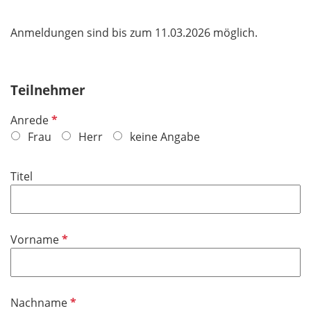
Anmeldungen sind bis zum 11.03.2026 möglich.
Teilnehmer
P
Anrede
f
Frau
Herr
keine Angabe
l
i
Titel
c
h
t
f
P
Vorname
e
f
l
l
d
i
P
Nachname
c