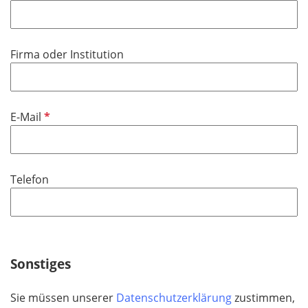
f
h
l
t
i
f
Firma oder Institution
c
e
h
l
t
d
f
P
E-Mail
e
f
l
l
d
i
Telefon
c
h
t
f
e
Sonstiges
l
d
Sie müssen unserer
Datenschutzerklärung
zustimmen,