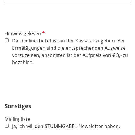
P
Hinweis gelesen
f
Das Online-Ticket ist an der Kassa abzugeben. Bei
l
Ermäßigungen sind die entsprechenden Ausweise
i
vorzuzeigen, ansonsten ist der Aufpreis von € 3,- zu
c
bezahlen.
h
t
f
e
l
Sonstiges
d
Mailingliste
Ja, ich will den STUMMGABEL-Newsletter haben.