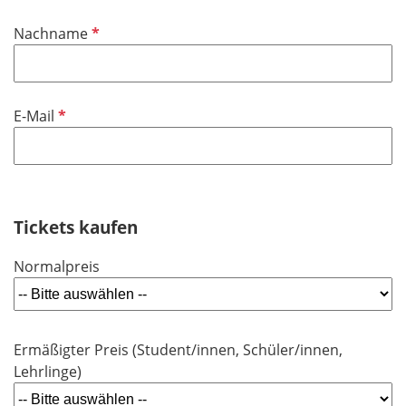
i
P
Nachname
c
f
h
l
t
i
f
P
E-Mail
c
e
f
h
l
l
t
d
i
f
c
e
h
Tickets kaufen
l
t
d
Normalpreis
f
e
l
d
Ermäßigter Preis (Student/innen, Schüler/innen,
Lehrlinge)