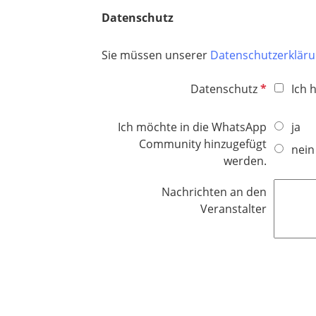
c
f
Datenschutz
h
e
t
l
Sie müssen unserer
Datenschutzerklär
f
d
e
P
Datenschutz
Ich 
l
f
d
l
Ich möchte in die WhatsApp
ja
i
Community hinzugefügt
nein
c
werden.
h
t
Nachrichten an den
f
Veranstalter
e
l
d