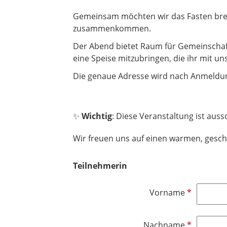
Gemeinsam möchten wir das Fasten bre
zusammenkommen.
Der Abend bietet Raum für Gemeinschaft
eine Speise mitzubringen, die ihr mit un
Die genaue Adresse wird nach Anmeldung
✨
Wichtig
: Diese Veranstaltung ist auss
Wir freuen uns auf einen warmen, gesch
Teilnehmerin
P
Vorname
f
l
P
Nachname