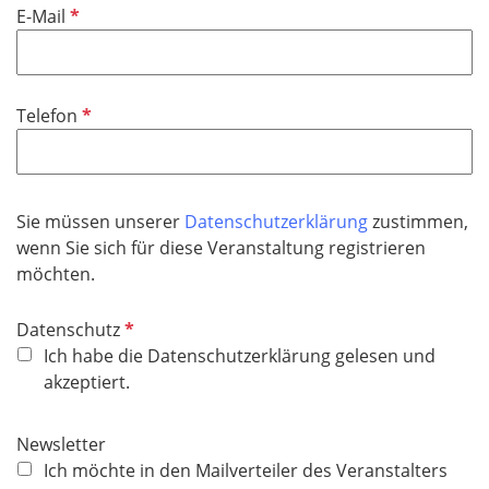
e
P
E-Mail
c
l
f
h
d
l
t
i
f
P
Telefon
c
e
f
h
l
l
t
d
i
f
c
Sie müssen unserer
Datenschutzerklärung
zustimmen,
e
h
wenn Sie sich für diese Veranstaltung registrieren
l
t
möchten.
d
f
e
P
Datenschutz
l
f
Ich habe die Datenschutzerklärung gelesen und
d
l
akzeptiert.
i
c
Newsletter
h
Ich möchte in den Mailverteiler des Veranstalters
t