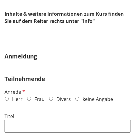
Inhalte & weitere Informationen zum Kurs finden
Sie auf dem Reiter rechts unter "Info"
Anmeldung
Teilnehmende
P
Anrede
f
Herr
Frau
Divers
keine Angabe
l
i
Titel
c
h