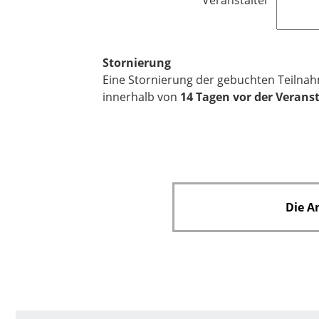
Veranstalter
t
l
f
d
e
l
Stornierung
d
Eine Stornierung der gebuchten Teilnah
innerhalb von
14 Tagen vor der Verans
Die A