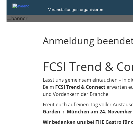
Montag, 24. Nov. 2025 von 14:00 bis 21
Veranstaltungen organisieren
München
Anmeldung beende
FCSI Trend & Co
Lasst uns gemeinsam eintauchen – in die
Beim
FCSI Trend & Connect
erwarten eu
und Vordenkern der Branche.
Freut euch auf einen Tag voller Austaus
Garden
in
München am 24. November 
Wir bedanken uns bei FHE Gastro für 