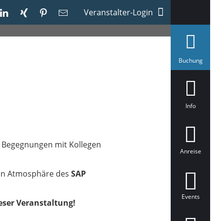
Veranstalter-Login
a
Buchung
u
s
g
e
w
ä
Info
h
l
t
e Begegnungen mit Kollegen
Anreise
igen Atmosphäre des
SAP
Events
eser Veranstaltung!