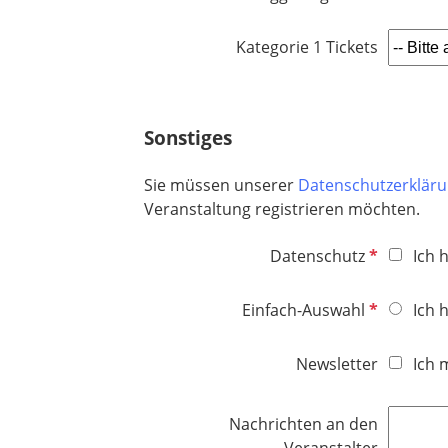
Kategorie 1 Tickets
Sonstiges
Sie müssen unserer
Datenschutzerklär
Veranstaltung registrieren möchten.
P
Datenschutz
Ich 
f
l
P
Einfach-Auswahl
Ich 
i
f
c
l
Newsletter
Ich 
h
i
t
c
f
Nachrichten an den
h
e