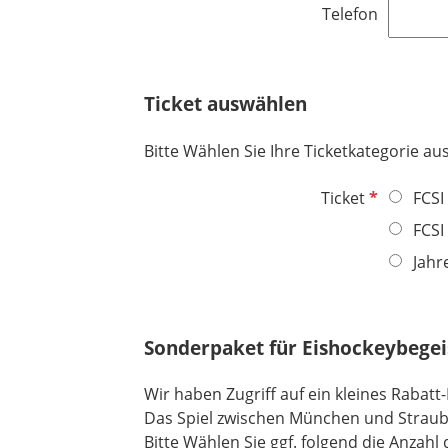
e
Telefon
i
l
c
d
h
t
Ticket auswählen
f
e
Bitte Wählen Sie Ihre Ticketkategorie au
l
d
P
Ticket
FCSI
f
FCSI
l
Jahr
i
c
h
t
Sonderpaket für Eishockeybegei
f
e
Wir haben Zugriff auf ein kleines Rabatt
l
Das Spiel zwischen München und Straubi
d
Bitte Wählen Sie ggf. folgend die Anzahl 