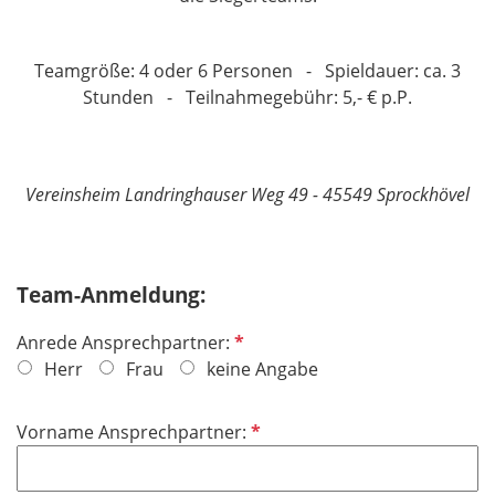
Teamgröße: 4 oder 6 Personen - Spieldauer: ca. 3
Stunden - Teilnahmegebühr: 5,- € p.P.
Vereinsheim Landringhauser Weg 49 - 45549 Sprockhövel
Team-Anmeldung:
P
Anrede Ansprechpartner:
f
Herr
Frau
keine Angabe
l
i
P
Vorname Ansprechpartner:
c
f
h
l