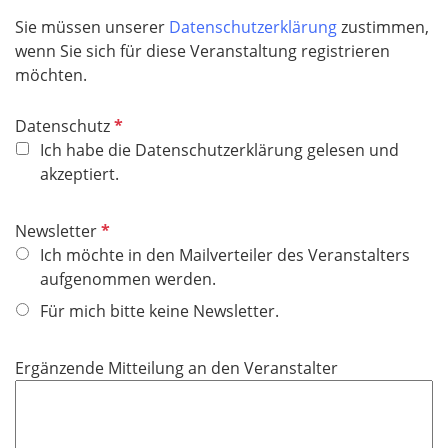
i
d
e
c
Sie müssen unserer
Datenschutzerklärung
zustimmen,
l
h
wenn Sie sich für diese Veranstaltung registrieren
d
t
möchten.
f
e
P
Datenschutz
l
f
Ich habe die Datenschutzerklärung gelesen und
d
l
akzeptiert.
i
c
P
Newsletter
h
f
Ich möchte in den Mailverteiler des Veranstalters
t
l
aufgenommen werden.
f
i
Für mich bitte keine Newsletter.
e
c
l
h
d
Ergänzende Mitteilung an den Veranstalter
t
f
e
l