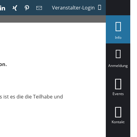
Veranstalter-Login
a
Info
u
s
g
e
w
on.
ä
Anmeldung
h
l
t
Events
 ist es die die Teilhabe und
Kontakt