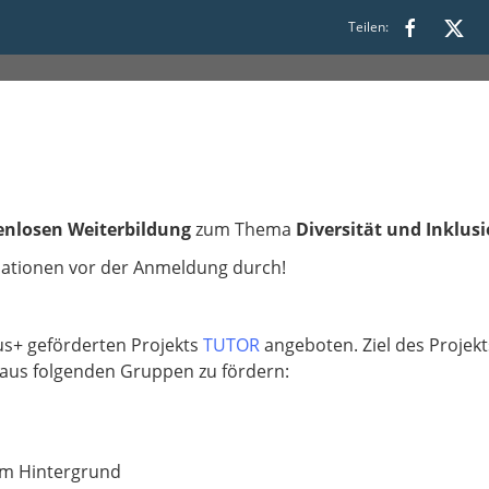
Diversität und Inklusion
Teilen:
enlosen Weiterbildung
zum Thema
Diversität und Inklusi
rmationen vor der Anmeldung durch!
s+ geförderten Projekts
TUTOR
angeboten. Ziel des Projekts
 aus folgenden Gruppen zu fördern:
em Hintergrund