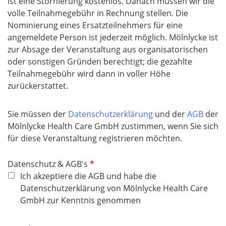
ist eine Stornierung kostenlos. Danach müssen wir die
volle Teilnahmegebühr in Rechnung stellen. Die
Nominierung eines Ersatzteilnehmers für eine
angemeldete Person ist jederzeit möglich. Mölnlycke ist
zur Absage der Veranstaltung aus organisatorischen
oder sonstigen Gründen berechtigt; die gezahlte
Teilnahmegebühr wird dann in voller Höhe
zurückerstattet.
Sie müssen der
Datenschutzerklärung
und der
AGB
der
Mölnlycke Health Care GmbH zustimmen, wenn Sie sich
für diese Veranstaltung registrieren möchten.
P
Datenschutz & AGB's
f
Ich akzeptiere die AGB und habe die
l
Datenschutzerklärung von Mölnlycke Health Care
i
GmbH zur Kenntnis genommen
c
h