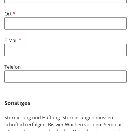
l
t
i
f
P
Ort
c
e
f
h
l
l
t
d
i
f
P
E-Mail
c
e
f
h
l
l
t
d
i
f
Telefon
c
e
h
l
t
d
f
e
Sonstiges
l
d
Stornierung und Haftung: Stornierungen müssen
schriftlich erfolgen. Bis vier Wochen vor dem Seminar