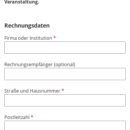
Veranstaltung.
Rechnungsdaten
P
Firma oder Institution
f
l
i
Rechnungsempfänger (optional)
c
h
t
f
P
Straße und Hausnummer
e
f
l
l
d
i
P
Postleitzahl
c
f
h