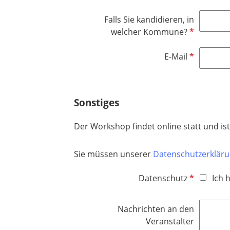
l
l
h
d
Falls Sie kandidieren, in
i
t
P
welcher Kommune?
c
f
f
h
e
l
P
E-Mail
t
l
i
f
f
d
c
l
e
h
i
l
Sonstiges
t
c
d
f
h
Der Workshop findet online statt und ist
e
t
l
f
Sie müssen unserer
Datenschutzerklär
d
e
l
P
Datenschutz
Ich 
d
f
l
Nachrichten an den
i
Veranstalter
c