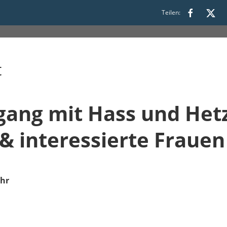
Teilen:
21:30
t
ng mit Hass und Hetz
& interessierte Frauen
Uhr