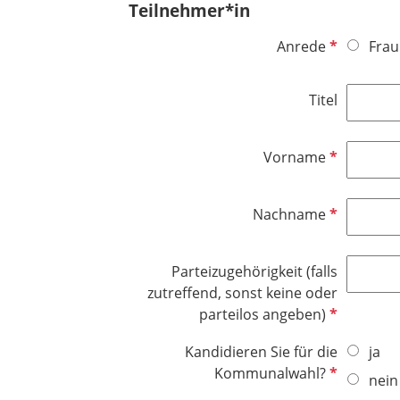
Teilnehmer*in
P
Anrede
Frau
f
l
Titel
i
c
h
P
Vorname
t
f
f
l
P
Nachname
e
i
f
l
c
l
d
h
Parteizugehörigkeit (falls
i
t
zutreffend, sonst keine oder
c
f
P
parteilos angeben)
h
e
f
t
l
Kandidieren Sie für die
ja
l
f
d
P
Kommunalwahl?
i
nein
e
f
c