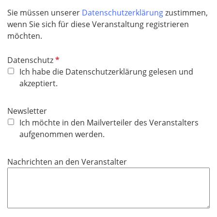
f
Sie müssen unserer
Datenschutzerklärung
zustimmen,
e
wenn Sie sich für diese Veranstaltung registrieren
l
möchten.
d
P
Datenschutz
f
Ich habe die Datenschutzerklärung gelesen und
l
akzeptiert.
i
c
Newsletter
h
Ich möchte in den Mailverteiler des Veranstalters
t
aufgenommen werden.
f
e
Nachrichten an den Veranstalter
l
d