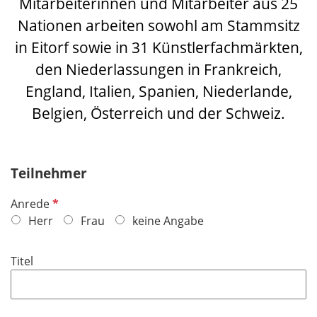
Mitarbeiterinnen und Mitarbeiter aus 25
Nationen arbeiten sowohl am Stammsitz
in Eitorf sowie in 31 Künstlerfachmärkten,
den Niederlassungen in Frankreich,
England, Italien, Spanien, Niederlande,
Belgien, Österreich und der Schweiz
.
Teilnehmer
P
Anrede
f
Herr
Frau
keine Angabe
l
i
Titel
c
h
t