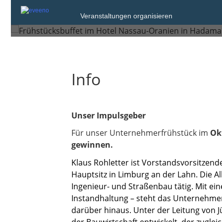
Donnerstag, 30. Okt. 2025 von 07:00 bi
Veranstaltungen organisieren
Hadamar
Info
Unser Impulsgeber
Für unser Unternehmerfrühstück im
Ok
gewinnen.
Klaus Rohletter ist Vorstandsvorsitzen
Hauptsitz in Limburg an der Lahn. Die Al
Ingenieur- und Straßenbau tätig. Mit ei
Instandhaltung – steht das Unternehmen 
darüber hinaus. Unter der Leitung von J
der Bauwirtschaft entwickelt, der zugl