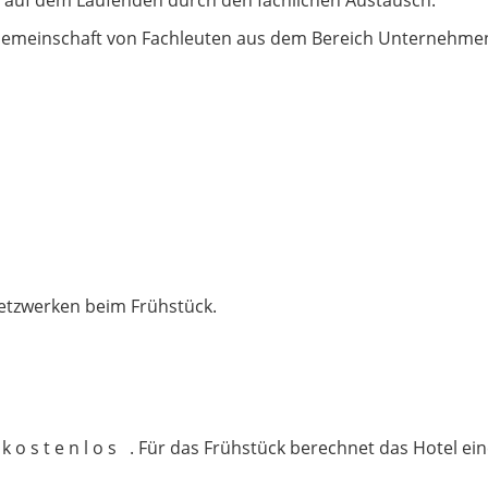
r Gemeinschaft von Fachleuten aus dem Bereich Unternehme
etzwerken beim Frühstück.
 o s t e n l o s . Für das Frühstück berechnet das Hotel ein