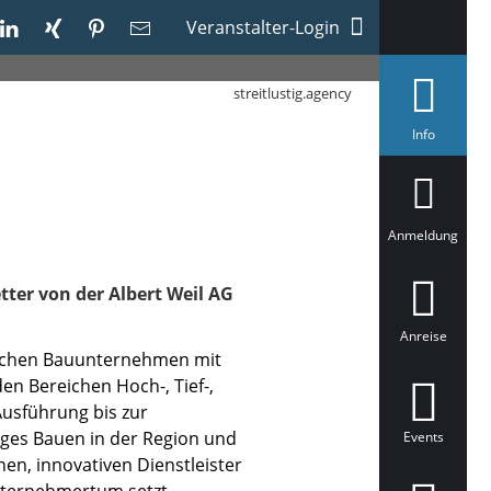
Veranstalter-Login
streitlustig.agency
a
Info
u
s
g
e
w
ä
Anmeldung
h
l
t
tter von der Albert Weil AG
Anreise
dischen Bauunternehmen mit
en Bereichen Hoch-, Tief-,
Ausführung bis zur
tiges Bauen in der Region und
Events
en, innovativen Dienstleister
Unternehmertum setzt.