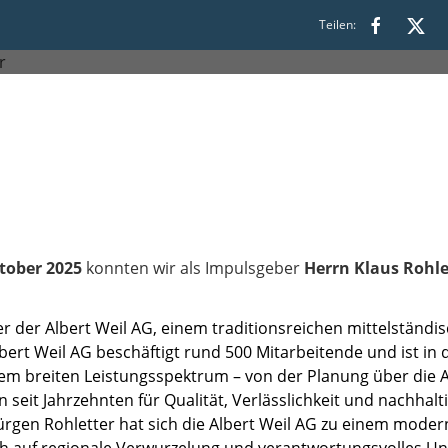
s 08:30
Teilen:
tober
2025
konnten wir als Impulsgeber
Herrn Klaus Rohle
der der Albert Weil AG, einem traditionsreichen mittelstän
bert Weil AG beschäftigt rund 500 Mitarbeitende und ist in d
nem breiten Leistungsspektrum – von der Planung über die 
seit Jahrzehnten für Qualität, Verlässlichkeit und nachhal
ürgen Rohletter hat sich die Albert Weil AG zu einem modern
eich auf regionale Verwurzelung und verantwortungsvolles 