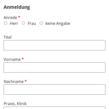
Anmeldung
P
Anrede
f
Herr
Frau
keine Angabe
l
i
Titel
c
h
t
f
P
Vorname
e
f
l
l
d
i
P
Nachname
c
f
h
l
t
i
f
Praxis, Klinik
c
e