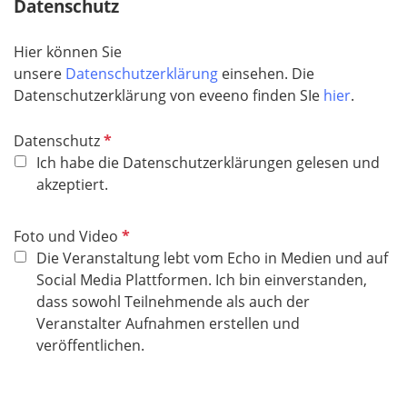
Datenschutz
Hier können Sie
unsere
Datenschutzerklärung
einsehen. Die
Datenschutzerklärung von eveeno finden SIe
hier
.
P
Datenschutz
f
Ich habe die Datenschutzerklärungen gelesen und
l
akzeptiert.
i
c
P
Foto und Video
h
f
Die Veranstaltung lebt vom Echo in Medien und auf
t
l
Social Media Plattformen. Ich bin einverstanden,
f
i
dass sowohl Teilnehmende als auch der
e
c
Veranstalter Aufnahmen erstellen und
l
h
veröffentlichen.
d
t
f