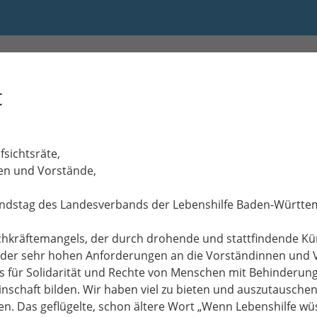
4:00
t
sichtsräte,
en und Vorstände,
bandstag des Landesverbands der Lebenshilfe Baden-Württe
Fachkräftemangels, der durch drohende und stattfindende K
r, der sehr hohen Anforderungen an die Vorständinnen und
ür Solidarität und Rechte von Menschen mit Behinderungen
meinschaft bilden. Wir haben viel zu bieten und auszutausc
n. Das geflügelte, schon ältere Wort „Wenn Lebenshilfe wüs