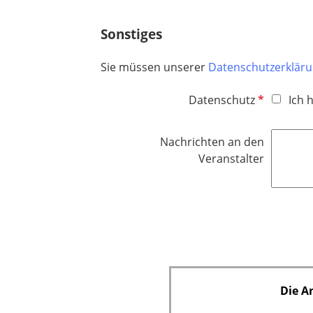
d
Sonstiges
Sie müssen unserer
Datenschutzerklär
P
Datenschutz
Ich 
f
l
Nachrichten an den
i
Veranstalter
c
h
t
f
e
l
d
Die A