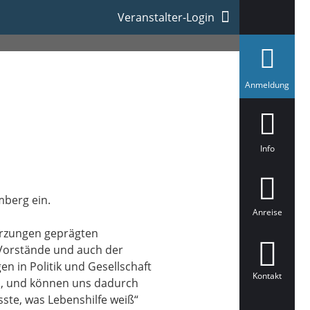
Veranstalter-Login
a
Anmeldung
u
s
g
e
w
ä
Info
h
l
t
mberg ein.
Anreise
ürzungen geprägten
 Vorstände und auch der
 in Politik und Gesellschaft
Kontakt
hen, und können uns dadurch
ste, was Lebenshilfe weiß“