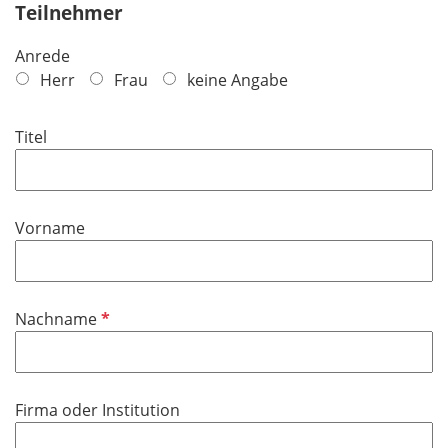
Teilnehmer
Anrede
Herr
Frau
keine Angabe
Titel
Vorname
P
Nachname
f
l
i
Firma oder Institution
c
h