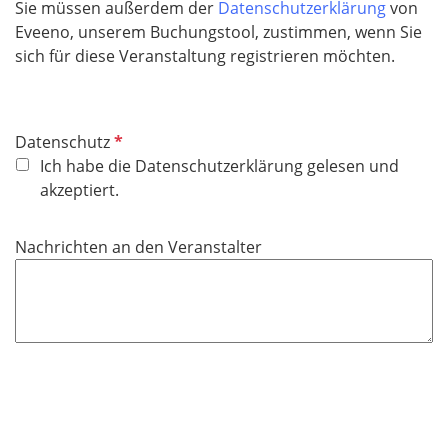
Sie müssen außerdem der
Datenschutzerklärung
von
Eveeno, unserem Buchungstool, zustimmen, wenn Sie
sich für diese Veranstaltung registrieren möchten.
P
Datenschutz
f
Ich habe die Datenschutzerklärung gelesen und
l
akzeptiert.
i
c
Nachrichten an den Veranstalter
h
t
f
e
l
d